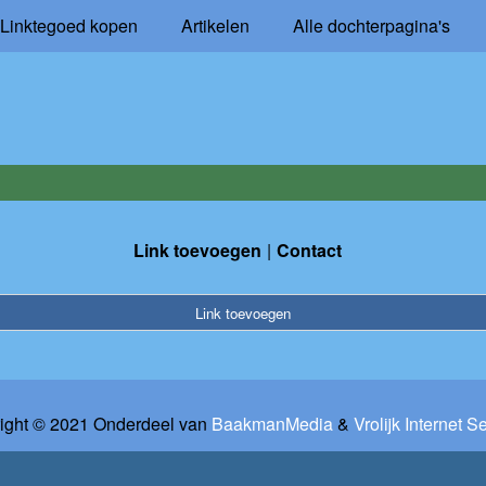
Linktegoed kopen
Artikelen
Alle dochterpagina's
Link toevoegen
Contact
Link toevoegen
ight © 2021 Onderdeel van
BaakmanMedia
&
Vrolijk Internet S